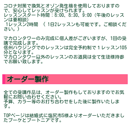
コロナ対策で換気とオゾン発生機を使用しておりますの
で、安心してレッスンが受けられます。
レッスンスタート時間：8:00、8:30、9:00（午後のレッス
ンは要相談）
1レッスン2時間 ( 1日2レッスンも可能です。ご相談くだ
さい。)
マカロンタワーのみ完成に個人差がございますが、1回の受
講で完成します。
信州ハウジングでのレッスンは完全予約制で１レッスン105
分となります。
マカロンタワー以外のレッスンのお道具は全て生徒様持参
でお願い致します。
オーダー製作
全ての受講作品は、オーダー製作もしておりますのでお気
軽にお問い合わせください。
予算、カラー等のお打ち合わせをした後に製作いたしま
す。
TOPページは結婚式に塩尻市S様よりオーダーいただきまし
たブーケとブートニアです。