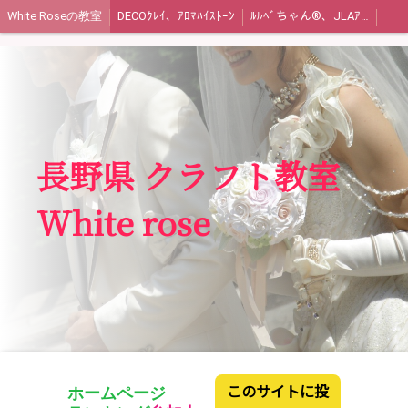
White Roseの教室
DECOｸﾚｲ、ｱﾛﾏﾊｲｽﾄｰﾝ
ﾙﾙﾍﾞちゃん®︎、JLAｱﾛﾏﾜｯｸｽｹｰｷ、ｼﾞｭｴﾘｰﾊﾞｯｸﾞ
長野県 クラフト教室
White rose
このサイトに投
ホームページ